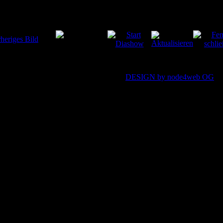
Copyright © 2009
MBG-TUNED
-
DESIGN by node4web OG