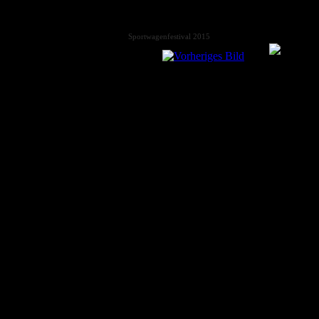
Sportwagenfestival 2015
MBG-Besucher
Heute >
42
Monat >
397
Gesamt >
394848
Copyright © 2009
MBG